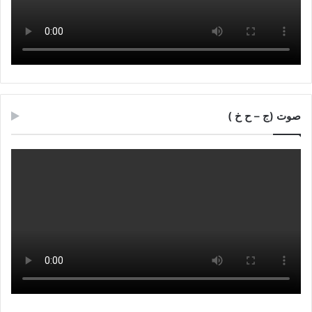
صوت (ج – ح خ )